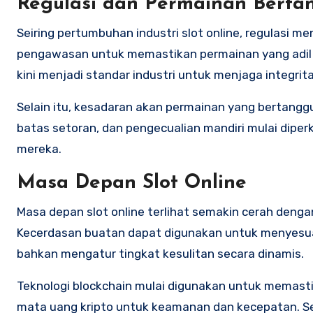
Regulasi dan Permainan Bert
Seiring pertumbuhan industri slot online, regulasi m
pengawasan untuk memastikan permainan yang adil 
kini menjadi standar industri untuk menjaga integrit
Selain itu, kesadaran akan permainan yang bertangg
batas setoran, dan pengecualian mandiri mulai dip
mereka.
Masa Depan Slot Online
Masa depan slot online terlihat semakin cerah denga
Kecerdasan buatan dapat digunakan untuk menyesu
bahkan mengatur tingkat kesulitan secara dinamis.
Teknologi blockchain mulai digunakan untuk memasti
mata uang kripto untuk keamanan dan kecepatan. S