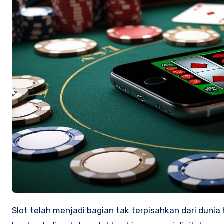
Slot telah menjadi bagian tak terpisahkan dari dunia hiburan, terutama dalam industri perjudian. Dari mesin klasik yang