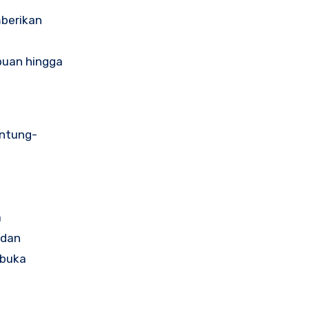
mberikan
buan hingga
untung-
a
 dan
mbuka