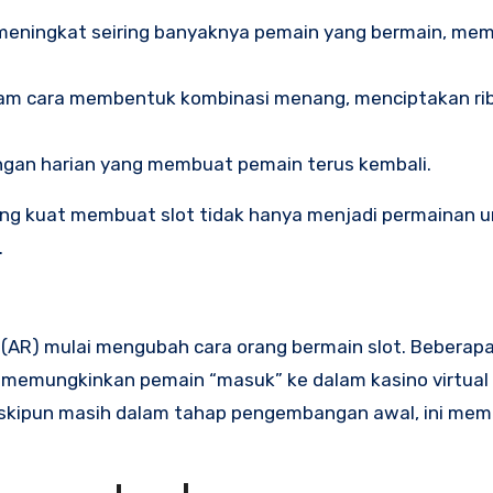
us meningkat seiring banyaknya pemain yang bermain, me
alam cara membentuk kombinasi menang, menciptakan ri
angan harian yang membuat pemain terus kembali.
yang kuat membuat slot tidak hanya menjadi permainan 
.
ty (AR) mulai mengubah cara orang bermain slot. Beberap
 memungkinkan pemain “masuk” ke dalam kasino virtual
 Meskipun masih dalam tahap pengembangan awal, ini me