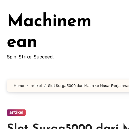
Lewati
ke
Machinem
konten
ean
Spin. Strike. Succeed.
Home
artikel
Slot Surga5000 dari Masa ke Masa: Perjalan
artikel