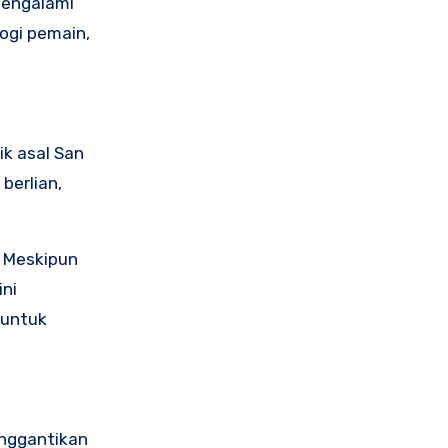
 mengalami
logi pemain,
ik asal San
berlian,
. Meskipun
ini
 untuk
enggantikan