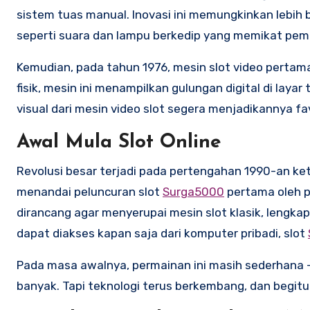
sistem tuas manual. Inovasi ini memungkinkan lebih b
seperti suara dan lampu berkedip yang memikat pem
Kemudian, pada tahun 1976, mesin slot video pertam
fisik, mesin ini menampilkan gulungan digital di laya
visual dari mesin video slot segera menjadikannya fav
Awal Mula Slot Online
Revolusi besar terjadi pada pertengahan 1990-an ket
menandai peluncuran slot
Surga5000
pertama oleh p
dirancang agar menyerupai mesin slot klasik, lengka
dapat diakses kapan saja dari komputer pribadi, slot
Pada masa awalnya, permainan ini masih sederhana — g
banyak. Tapi teknologi terus berkembang, dan begitu