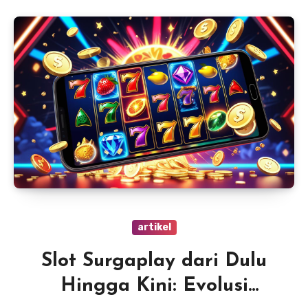
artikel
Slot Surgaplay dari Dulu
Hingga Kini: Evolusi