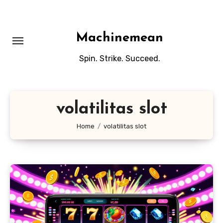
Lewati
ke
konten
Machinemean
Spin. Strike. Succeed.
volatilitas slot
Home
volatilitas slot