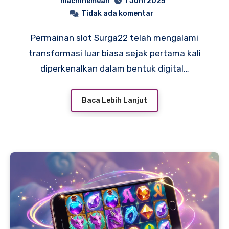
machinemean
1 Juni 2025
Tidak ada komentar
Permainan slot Surga22 telah mengalami
transformasi luar biasa sejak pertama kali
diperkenalkan dalam bentuk digital…
Baca Lebih Lanjut