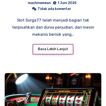
machinemean
1 Juni 2025
Menakjubkan
Tidak ada komentar
Slot Surga77 telah menjadi bagian tak
terpisahkan dari dunia perjudian, dari mesin
mekanis berisik yang…
Baca Lebih Lanjut