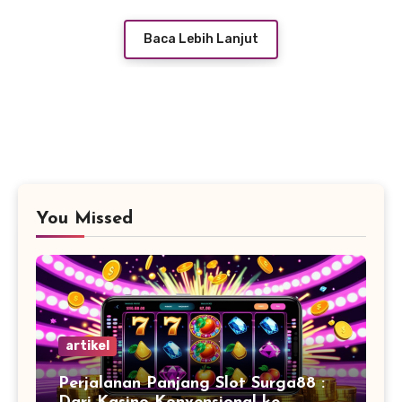
Baca Lebih Lanjut
You Missed
artikel
Perjalanan Panjang Slot Surga88 :