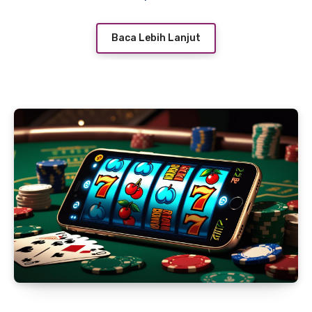
Baca Lebih Lanjut