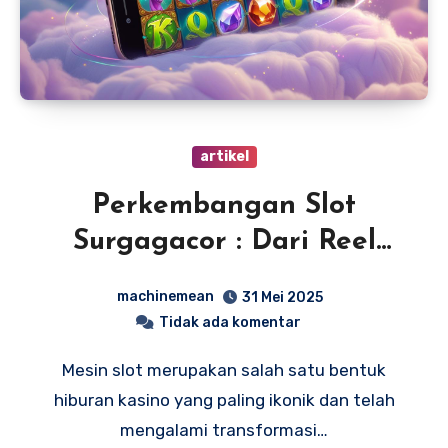
artikel
Perkembangan Slot
Surgagacor : Dari Reel
Mekanik ke Slot Video
machinemean
31 Mei 2025
Modern
Tidak ada komentar
Mesin slot merupakan salah satu bentuk
hiburan kasino yang paling ikonik dan telah
mengalami transformasi…