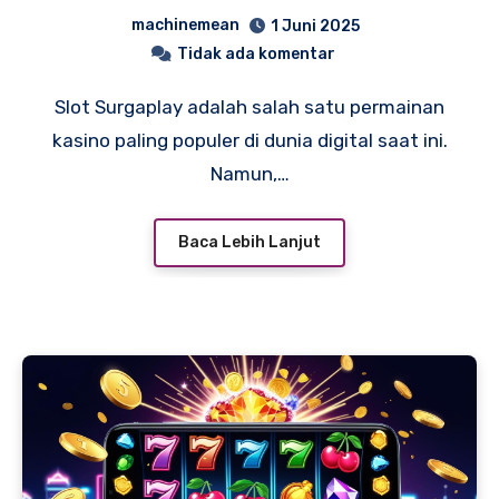
Permainan Favorit Dunia
machinemean
1 Juni 2025
Tidak ada komentar
Slot Surgaplay adalah salah satu permainan
kasino paling populer di dunia digital saat ini.
Namun,…
Baca Lebih Lanjut