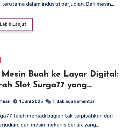
, terutama dalam industri perjudian. Dari mesin…
Lebih Lanjut
 Mesin Buah ke Layar Digital:
rah Slot Surga77 yang
akjubkan
emean
1 Juni 2025
Tidak ada komentar
erjudian, dari mesin mekanis berisik yang…