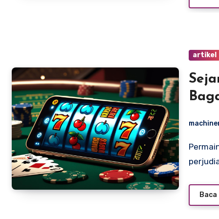
artikel
Seja
Bag
Cara
machin
Permainan slot telah menjadi bagian penting dari dunia
perjudi
Baca 