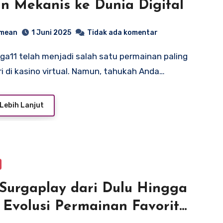
n Mekanis ke Dunia Digital
emean
1 Juni 2025
Tidak ada komentar
i di kasino virtual. Namun, tahukah Anda…
Lebih Lanjut
 Surgaplay dari Dulu Hingga
: Evolusi Permainan Favorit