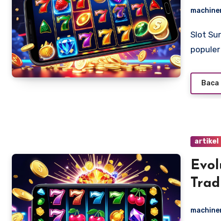
Dun
machin
Slot Surgaplay adalah salah satu permainan kasino paling
populer 
Baca 
artikel
Evol
Trad
machin