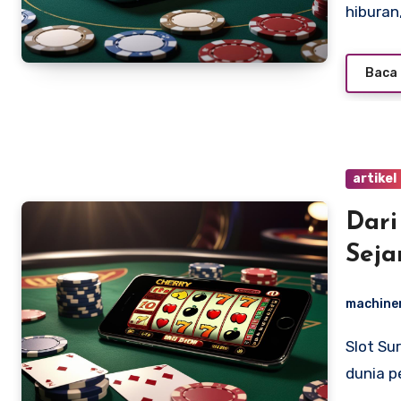
hiburan
Baca 
artikel
Dari
Seja
Men
machin
Slot Surga77 telah menjadi bagian tak terpisahkan dari
dunia p