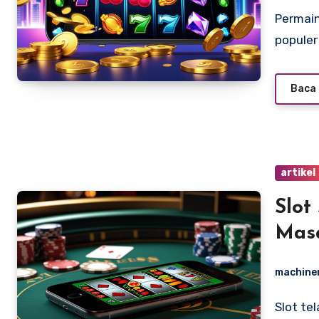
Permainan slot telah menjadi salah satu hiburan paling
populer
Baca 
artikel
Slot
Masa
Perm
machin
Slot telah menjadi bagian tak terpisahkan dari dunia