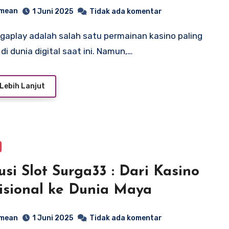
ia
emean
1 Juni 2025
Tidak ada komentar
di dunia digital saat ini. Namun,…
Lebih Lanjut
usi Slot Surga33 : Dari Kasino
isional ke Dunia Maya
emean
1 Juni 2025
Tidak ada komentar