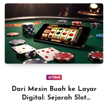
artikel
Dari Mesin Buah ke Layar
Digital: Sejarah Slot
Surga77 yang