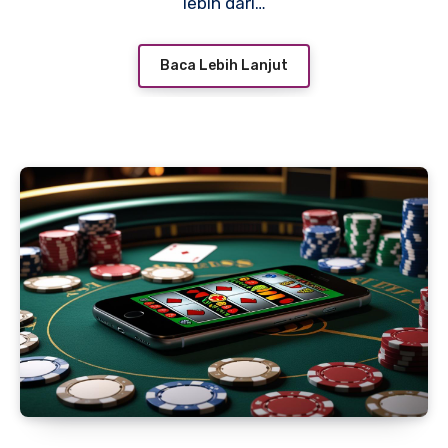
lebih dari…
Baca Lebih Lanjut