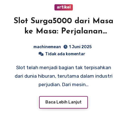
artikel
Slot Surga5000 dari Masa
ke Masa: Perjalanan
Panjang Permainan
machinemean
1 Juni 2025
Favorit Dunia
Tidak ada komentar
Slot telah menjadi bagian tak terpisahkan
dari dunia hiburan, terutama dalam industri
perjudian. Dari mesin…
Baca Lebih Lanjut