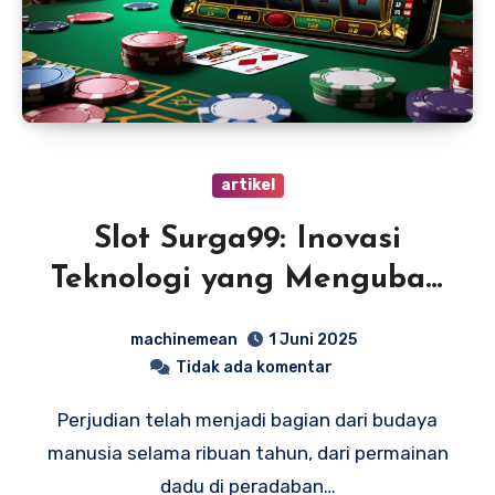
artikel
Slot Surga99: Inovasi
Teknologi yang Mengubah
Dunia Judi Selamanya
machinemean
1 Juni 2025
Tidak ada komentar
Perjudian telah menjadi bagian dari budaya
manusia selama ribuan tahun, dari permainan
dadu di peradaban…