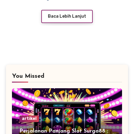
Baca Lebih Lanjut
You Missed
artikel
Perjalanan Panjang Slot Surga88 :