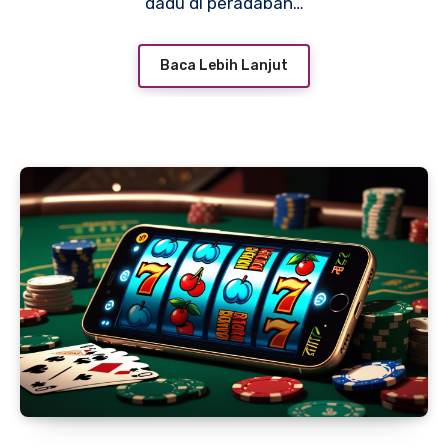
dadu di peradaban…
Baca Lebih Lanjut