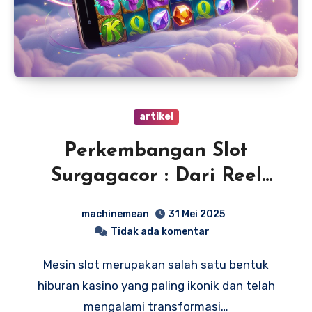
artikel
Perkembangan Slot
Surgagacor : Dari Reel
Mekanik ke Slot Video
machinemean
31 Mei 2025
Modern
Tidak ada komentar
Mesin slot merupakan salah satu bentuk
hiburan kasino yang paling ikonik dan telah
mengalami transformasi…