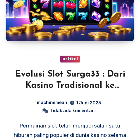
artikel
Evolusi Slot Surga33 : Dari
Kasino Tradisional ke
Dunia Maya
machinemean
1 Juni 2025
Tidak ada komentar
Permainan slot telah menjadi salah satu
hiburan paling populer di dunia kasino selama