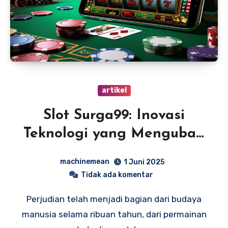
artikel
Slot Surga99: Inovasi
Teknologi yang Mengubah
Dunia Judi Selamanya
machinemean
1 Juni 2025
Tidak ada komentar
Perjudian telah menjadi bagian dari budaya
manusia selama ribuan tahun, dari permainan