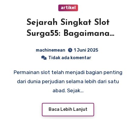
artikel
Sejarah Singkat Slot
Surga55: Bagaimana
Teknologi Mengubah Cara
machinemean
1 Juni 2025
Kita Bermain
Tidak ada komentar
Permainan slot telah menjadi bagian penting
dari dunia perjudian selama lebih dari satu
abad. Sejak…
Baca Lebih Lanjut