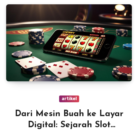
artikel
Dari Mesin Buah ke Layar
Digital: Sejarah Slot
Surga77 yang