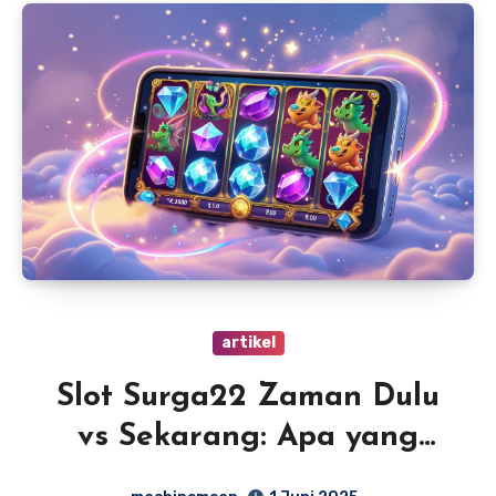
artikel
Slot Surga22 Zaman Dulu
vs Sekarang: Apa yang
Berubah?