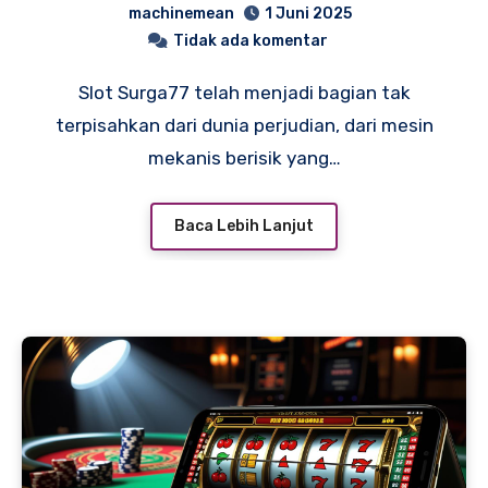
machinemean
1 Juni 2025
Menakjubkan
Tidak ada komentar
Slot Surga77 telah menjadi bagian tak
terpisahkan dari dunia perjudian, dari mesin
mekanis berisik yang…
Baca Lebih Lanjut