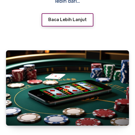
lebih dari…
Baca Lebih Lanjut