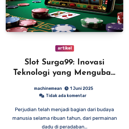
artikel
Slot Surga99: Inovasi
Teknologi yang Mengubah
Dunia Judi Selamanya
machinemean
1 Juni 2025
Tidak ada komentar
Perjudian telah menjadi bagian dari budaya
manusia selama ribuan tahun, dari permainan
dadu di peradaban…